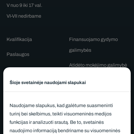
V nuo 9 iki 17 val.
VI-VII nedirbame
Kvalifikacija
Finansuojamo gydymo
galimybės
Paslaugos
Atidėto mokėjimo galimybė
Komanda
Informacija po procedūrų
Šioje svetainėje naudojami slapukai
Kainos
Sveikatos draudimas
Atsiliepimai
Naudojame slapukus, kad galėtume suasmeninti
Gydytojų patarimai
turinį bei skelbimus, teikti visuomeninės medijos
Apie mus
funkcijas ir analizuoti srautą. Be to, svetainės
D.U.K.
Straipsniai
naudojimo informaciją bendriname su visuomeninės