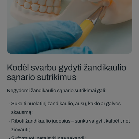
Kodėl svarbu gydyti žandikaulio
sąnario sutrikimus
Negydomi žandikaulio sąnario sutrikimai gali:
Sukelti nuolatinį žandikaulio, ausų, kaklo ar galvos
skausmą;
Riboti žandikaulio judesius – sunku valgyti, kalbėti, net
žiovauti;
Suformuoti netaisyklingą sąkandį;