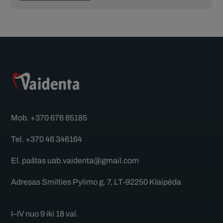
Mob.
+370 676 85185
Tel.
+370 46 346164
El. paštas
uab.vaidenta@gmail.com
Adresas
Smilties Pylimo g. 7, LT-92250 Klaipėda
I–IV nuo 9 iki 18 val.