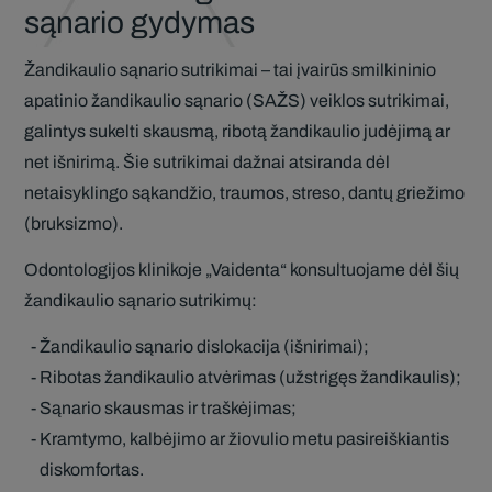
sąnario gydymas
Žandikaulio sąnario sutrikimai – tai įvairūs smilkininio
apatinio žandikaulio sąnario (SAŽS) veiklos sutrikimai,
galintys sukelti skausmą, ribotą žandikaulio judėjimą ar
net išnirimą. Šie sutrikimai dažnai atsiranda dėl
netaisyklingo sąkandžio, traumos, streso, dantų griežimo
(bruksizmo).
Odontologijos klinikoje „Vaidenta“ konsultuojame dėl šių
žandikaulio sąnario sutrikimų:
Žandikaulio sąnario dislokacija (išnirimai);
Ribotas žandikaulio atvėrimas (užstrigęs žandikaulis);
Sąnario skausmas ir traškėjimas;
Kramtymo, kalbėjimo ar žiovulio metu pasireiškiantis
diskomfortas.