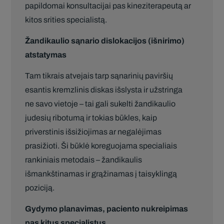
papildomai konsultacijai pas kineziterapeutą ar
kitos srities specialistą.
Žandikaulio sąnario dislokacijos (išnirimo)
atstatymas
Tam tikrais atvejais tarp sąnarinių paviršių
esantis kremzlinis diskas išslysta ir užstringa
ne savo vietoje – tai gali sukelti žandikaulio
judesių ribotumą ir tokias būkles, kaip
priverstinis išsižiojimas ar negalėjimas
prasižioti. Ši būklė koreguojama specialiais
rankiniais metodais – žandikaulis
išmankštinamas ir grąžinamas į taisyklingą
poziciją.
Gydymo planavimas, paciento nukreipimas
pas kitus specialistus