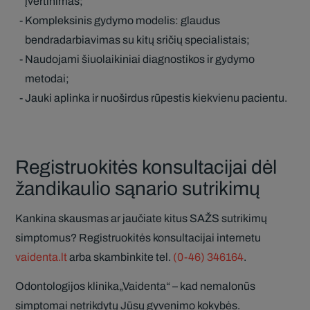
įvertinimas;
Kompleksinis gydymo modelis: glaudus
bendradarbiavimas su kitų sričių specialistais;
Naudojami šiuolaikiniai diagnostikos ir gydymo
metodai;
Jauki aplinka ir nuoširdus rūpestis kiekvienu pacientu.
Registruokitės konsultacijai dėl
žandikaulio sąnario sutrikimų
Kankina skausmas ar jaučiate kitus SAŽS sutrikimų
simptomus? Registruokitės konsultacijai internetu
vaidenta.lt
arba skambinkite tel.
(0-46) 346164
.
Odontologijos klinika„Vaidenta“ – kad nemalonūs
simptomai netrikdytų Jūsų gyvenimo kokybės.