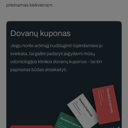
prieinamas kiekvienam.
Dovanų kuponas
Jeigu norite artimąjį nudžiuginti rūpindamiesi jo
sveikata, tai galite padaryti įsigydami mūsų
odontologijos klinikos dovanų kuponus – tai itin
paprastas būdas atsiskaityti.