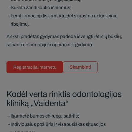
Sukelti žandikaulio išnirimus;
Lemti emocinį diskomfortą dėl skausmo ar funkcinių
ribojimų.
Anksti pradėtas gydymas padeda išvengti lėtinių būklių,
sąnario deformacijų ir operacinio gydymo.
Skambinti
Registracija internetu
Kodėl verta rinktis odontologijos
kliniką „Vaidenta“
Ilgametė burnos chirurgų patirtis;
Individualus požiūris ir visapusiškas situacijos