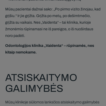
Mūsų pacientai dažnai sako: „Po pirmo vizito žinojau, kad
grįšiu.“ Ir jie grįžta. Grįžta po metų, po dešimtmečio,
grįžta su vaikais. Nes „Vaidenta“ – tai klinika, kurioje
žmonėmis rūpinamasi ne iš pareigos, o iš nuoširdaus
noro padėti.
Odontologijos klinika „Vaidenta“ – rūpinamės, nes
kitaip nemokame.
ATSISKAITYMO
GALIMYBĖS
Mūsų klinikoje siūlomos lanksčios atsiskaitymo galimybės