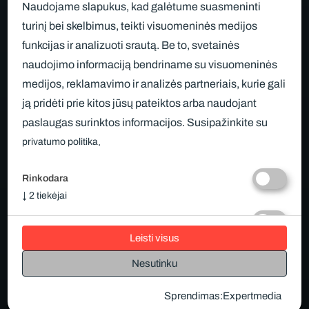
Naudojame slapukus, kad galėtume suasmeninti
Gydytojų patarimai
turinį bei skelbimus, teikti visuomeninės medijos
Apie mus
funkcijas ir analizuoti srautą. Be to, svetainės
D.U.K.
Straipsniai
naudojimo informaciją bendriname su visuomeninės
medijos, reklamavimo ir analizės partneriais, kurie gali
Kontaktai
ją pridėti prie kitos jūsų pateiktos arba naudojant
paslaugas surinktos informacijos. Susipažinkite su
.
privatumo politika
Tekstinis ir grafinis svetainės turinys priklauso vaidenta.lt
ir negali būti naudojamas kituose šaltiniuose be mūsų
Rinkodara
leidimo ir be nuorodos į šaltinį.
↓
2
tiekėjai
Statistika
Facebook
Instagram
Youtube
Leisti visus
↓
1
tiekėjas
© 2026 Visos teisės saugomos.
Privatumo politika
Būtini
Nesutinku
↓
1
tiekėjas
Sukūrė:
Sprendimas
:
Expertmedia
Visi