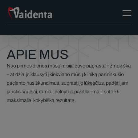
APIE MUS
Nuo pirmos dienos mūsų misija buvo paprasta ir žmogiška
– atidžiai įsiklausyti į kiekvieno mūsų kliniką pasirinkusio
paciento nusiskundimus, suprasti jo lūkesčius, padėti jam
jaustis saugiai, ramiai, pelnyti jo pasitikėjimą ir suteikti
maksimaliai kokybišką rezultatą.