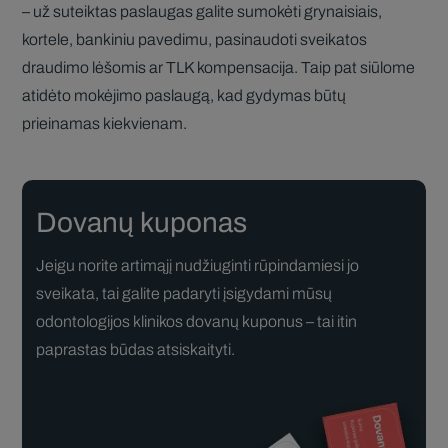
– už suteiktas paslaugas galite sumokėti grynaisiais,
kortele, bankiniu pavedimu, pasinaudoti sveikatos
draudimo lėšomis ar TLK kompensacija. Taip pat siūlome
atidėto mokėjimo paslaugą, kad gydymas būtų
prieinamas kiekvienam.
Dovanų kuponas
Jeigu norite artimąjį nudžiuginti rūpindamiesi jo
sveikata, tai galite padaryti įsigydami mūsų
odontologijos klinikos dovanų kuponus – tai itin
paprastas būdas atsiskaityti.