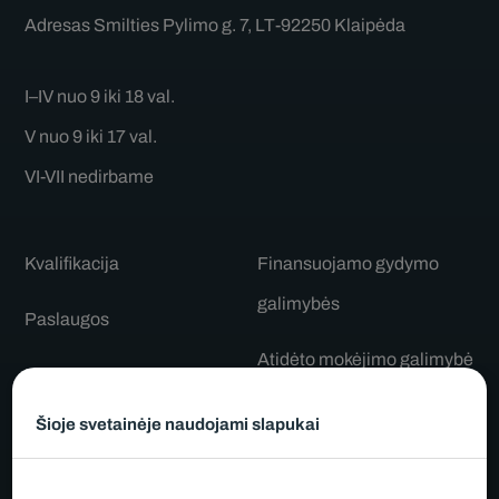
Adresas
Smilties Pylimo g. 7, LT-92250 Klaipėda
I–IV nuo 9 iki 18 val.
V nuo 9 iki 17 val.
VI-VII nedirbame
Kvalifikacija
Finansuojamo gydymo
galimybės
Paslaugos
Atidėto mokėjimo galimybė
Komanda
Informacija po procedūrų
Šioje svetainėje naudojami slapukai
Kainos
Sveikatos draudimas
Atsiliepimai