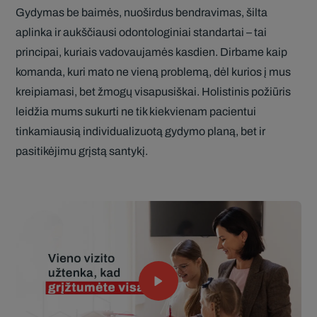
Gydymas be baimės, nuoširdus bendravimas, šilta
aplinka ir aukščiausi odontologiniai standartai – tai
principai, kuriais vadovaujamės kasdien. Dirbame kaip
komanda, kuri mato ne vieną problemą, dėl kurios į mus
kreipiamasi, bet žmogų visapusiškai. Holistinis požiūris
leidžia mums sukurti ne tik kiekvienam pacientui
tinkamiausią individualizuotą gydymo planą, bet ir
pasitikėjimu grįstą santykį.