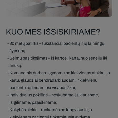
KUO MES IŠSISKIRIAME?
30 metų patirtis – tūkstančiai pacientų ir jų laimingų
šypsenų;
Šeimų pasitikėjimas – iš kartos į kartą, nuo senelių iki
anūkų;
Komandinis darbas – gydome ne kiekvienas atskirai, o
kartu, glaudžiai bendradarbiaudami ir kiekvienu
pacientu rūpindamiesi visapusiškai;
Individualus požiūris – neskubame, įsiklausome,
įsigiliname, paaiškiname;
Kokybės siekis – renkamės ne lengviausią, o
kiekvienam pacientui tinkamiausią gydymą