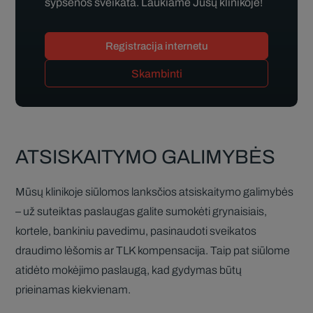
šypsenos sveikata. Laukiame Jūsų klinikoje!
Registracija internetu
Skambinti
ATSISKAITYMO GALIMYBĖS
Mūsų klinikoje siūlomos lanksčios atsiskaitymo galimybės
– už suteiktas paslaugas galite sumokėti grynaisiais,
kortele, bankiniu pavedimu, pasinaudoti sveikatos
draudimo lėšomis ar TLK kompensacija. Taip pat siūlome
atidėto mokėjimo paslaugą, kad gydymas būtų
prieinamas kiekvienam.