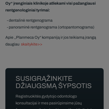
Oy“ įrenginiais
klinikoje atliekami visi pažangiausi
rentgenologiniai tyrimai:
dentalinė rentgenograma
panoraminė
rentgenograma (ortopantomograma)
Apie ,,Planmeca Oy“ kom
paniją ir jos teikiamą įrangą
daugiau
skaitykite>>
SUSIGRĄŽINKITE
DŽIAUGSMĄ ŠYPSOTIS
Registruokitės gydytojo odontologo
konsultacijai ir mes pasirūpinsime jūsų