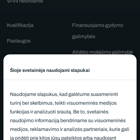
VI-VII nedirbame
Kvalifikacija
Finansuojamo gydymo
galimybės
Paslaugos
Atidėto mokėjimo galimybė
Komanda
Informacija po procedūrų
Šioje svetainėje naudojami slapukai
Kainos
Sveikatos draudimas
Atsiliepimai
Naudojame slapukus, kad galėtume suasmeninti
Gydytojų patarimai
turinį bei skelbimus, teikti visuomeninės medijos
Apie mus
funkcijas ir analizuoti srautą. Be to, svetainės
D.U.K.
Straipsniai
naudojimo informaciją bendriname su visuomeninės
medijos, reklamavimo ir analizės partneriais, kurie gali
Kontaktai
ją pridėti prie kitos jūsų pateiktos arba naudojant