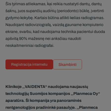
Šis tyrimas atliekamas, kai reikia nustatyti dantų, dantų
šaknų, juos supančių audinių (periodonto) būklę, įvertinti
gydymo kokybę. Kartais būtina atlikti kelias radiogramas.
Naudojant radioviziografą, vaizdą gauname kompiuterio
ekrane, svarbu, kad naudojama technika pacientui duoda
apšvitą 90% mažesnę nei anksčiau naudoti
neskaitmeniniai radiografai.
Skambinti
Registracija internetu
Klinikoje ,,VAIDENTA“ naudojama naujausių
technologijų Suomijos kompanijos ,,Planmeca Oy“
aparatūra. Ši kompanija yra panoraminės
rentgenologijos pradininkė pasaulyje. ,,Planmeca