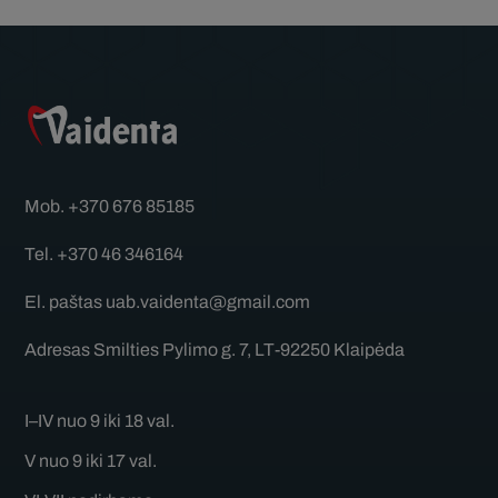
Mob.
+370 676 85185
Tel.
+370 46 346164
El. paštas
uab.vaidenta@gmail.com
Adresas
Smilties Pylimo g. 7, LT-92250 Klaipėda
I–IV nuo 9 iki 18 val.
V nuo 9 iki 17 val.